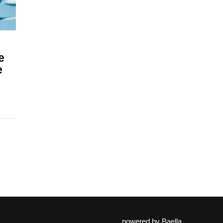
e
e
powered by
Baella