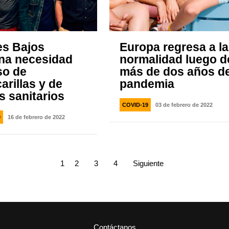
es Bajos
Europa regresa a la
ina necesidad
normalidad luego d
so de
más de dos años d
arillas y de
pandemia
s sanitarios
COVID-19
03 de febrero de 2022
9
16 de febrero de 2022
1
2
3
4
Siguiente
Contáctanos