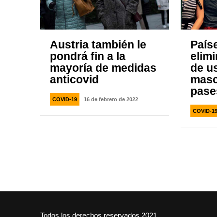
Austria también le
País
pondrá fin a la
elim
mayoría de medidas
de u
anticovid
masc
pase
COVID-19
16 de febrero de 2022
COVID-1
Todos los derechos reservados 2021