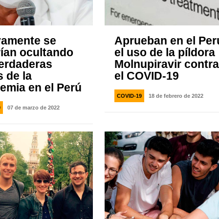
amente se
Aprueban en el Per
rían ocultando
el uso de la píldora
verdaderas
Molnupiravir contr
s de la
el COVID-19
emia en el Perú
COVID-19
18 de febrero de 2022
9
07 de marzo de 2022