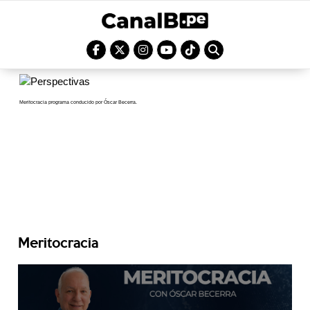
Meritocracia programa conducido por Óscar Becerra.
Meritocracia