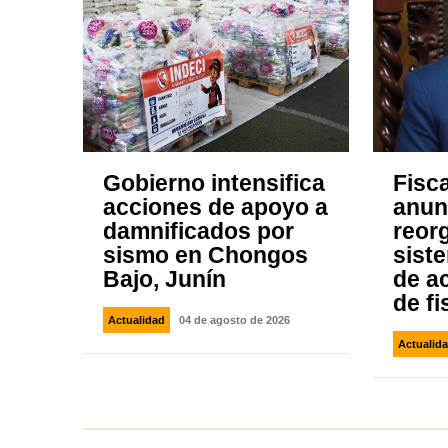
Gobierno intensifica
Fisca
acciones de apoyo a
anun
damnificados por
reor
sismo en Chongos
sist
Bajo, Junín
de ac
de fi
Actualidad
04 de agosto de 2026
Actualid