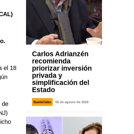
CAL)
o.
Carlos Adrianzén
recomienda
a el 18
priorizar inversión
privada y
gún
simplificación del
Estado
BaellaTalks
05 de agosto de 2026
n de
NJ)
Dicho