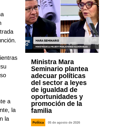
na
n
strada
unción.
ientras
Ministra Mara
 su
Seminario plantea
aso
adecuar políticas
del sector a leyes
de igualdad de
oportunidades y
nte a
promoción de la
te, la
familia
n la
Política
05 de agosto de 2026