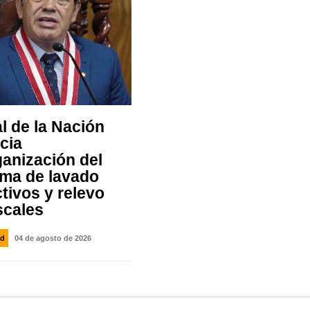
l de la Nación
cia
ganización del
ema de lavado
tivos y relevo
scales
ad
04 de agosto de 2026